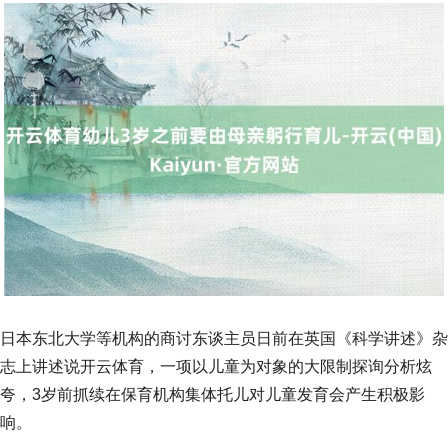
日本东北大学等机构的商讨东谈主员日前在英国《科学讲述》杂
志上讲述说开云体育，一项以儿童为对象的大限制探询分析炫
夸，3岁前抓续在保育机构集体托儿对儿童发育会产生积极影
响。