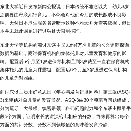
东北大学近日发布新闻公报说，日本传统不雅念以为，幼儿3岁
之前要由母亲躬行育儿，不然会对他们今后的成长酿成不良影
响。天然日本厚生服务省曾暗示这种不雅念并无着实依据，但日
本并未就此课题进行过独处大限制探询。
东北大学等机构的商讨东谈主员以约4万名儿童的长久追踪探询
数据为基础，商讨保育机构的集体托儿对儿童发育和健康的影
响。配置后6个月至1岁进保育机构且到3岁截至一直在保育机构
集体托儿的儿童为裸露组，配置后6个月至3岁没进过保育机构
的儿童为对照组。
商讨东谈主员用好意思国《年岁与发育进度问卷》第三版(ASQ-
3)来评估对象儿童的发育景况。ASQ-3由30个项宗旨问题组成，
分为疏导、大带领、缜密带领、科罚问题能力和个东谈主酬酢手
段5个方面，证明家长的讲演给出相应的分数，终末再算出每个
方面的共计分数。分数不到领域值的意味着发育冷静。