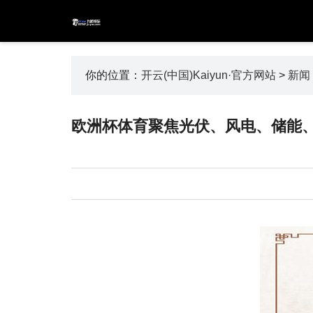
你的位置：
开云(中国)Kaiyun·官方网站
>
新闻
欧洲杯体育聚焦光伏、风电、储能、充电