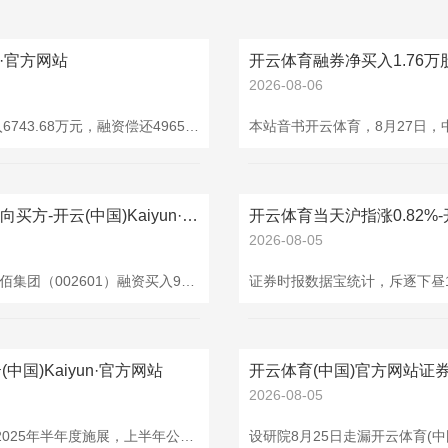
n·官方网站
开云体育融券净买入1.76万股-
2026-08-06
本站音问，8月27日，力生制药（002393）融资买入6743.68万元，融资偿还4965.54万元开云体育，融资净买入1778.14万元，融资余额3.57亿元，近3个交往时已斡旋净买入累计5849.03万元，近20个交往时中有13个交往时出现融资净买入。 融券方面，当日无融券交往。 融资融券余额3.57亿元，较昨日高潮5.24%。 小常识融资融券：融资融券交往又称“证券信用交往”或保证金交往，是指投资者向具有融资融券业务履历的证券公司提供担保物，借入资金买入证券（融资交往）或借入证券并卖出（
开云(中国)Kaiyun·官方网站潜入投资者心态偏向买方-开云(中国)Kaiyun·官方网站
开云体育当天沪指涨0.82%-开
2026-08-05
本站音书，8月27日开云(中国)Kaiyun·官方网站，龙佰集团（002601）融资买入9035.81万元，融资偿还6804.81万元，融资净买入2231.0万元，融资余额6.66亿元。 融券方面，当日融券卖出100.0股，融券偿还1.98万股，融券净买入1.97万股，融券余量20.79万股。 融资融券余额6.7亿元，较昨日高涨3.36%。 小学问融资融券：融资余额是指融资买入股票的金额与融资偿还的金额之间的差额。要是融资余额加多，潜入投资者心态偏向买方，市集受接待，是强势市集；反之，则属于舛
中国)Kaiyun·官方网站
2026-08-05
8月25日晚间开yun体育网，三孚新科(688359)发布2025年半年度施展，上半年公司已毕商业收入2.27亿元，较上年同时有一定下滑。公司默示，由于市集环境变化、下流铜箔行业的周期性和洽、新业务拓展不足预期以及公司筹画策略和洽等多重身分影响，公司部分化学品收入出现下滑，铜箔斥地机构件的收入证据也有所减少。但连年来公司重心扩充高附加值的高端家具，本施展期销售毛利率38.86%，销售毛利率握续晋升。 三孚新科下旅客户以PCB行业龙头企业为主，已管事跳跃50家PCB制造商，市集采集度高。公司刚烈