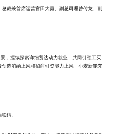
、总裁兼首席运营官田大勇、副总司理曾传龙、副
场景，握续探索详细贤达动力就业，共同引颈工买
景创造消纳上风和招商引资能力上风，小麦新能充
强联结。