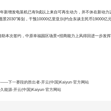
每年新增发电装机已有9成以上来自可再生动力，并不休在新动
030”筹划，干预10000亿里亚尔(约合东谈主民币19000亿元
借助本次签约，中原幸福园区场景+招商能力上风得回进一步发
—下一赛段的胜出者-开云(中国)Kaiyun·官方网站
源-开云(中国)Kaiyun·官方网站