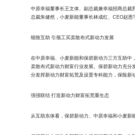
中原幸福董事长王文体、副总裁兼幸福招商总裁
总裁朱健然，小麦新能董事长林成红、CEO赵恩
细致互助 引颈工买卖散布式新动力发展
在中原幸福、小麦新能和保碧新动力三方互助中，
卖散布式新动力财富行业发展。保碧新动力充分
分发挥新动力财富拓荒及设置专科能力，保险新
强强联结 打造新动力财富拓荒重生态
从互助东体看，保碧新动力、中原幸福和小麦新