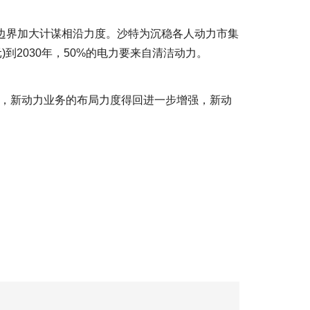
力边界加大计谋相沿力度。沙特为沉稳各人动力市集
)到2030年，50%的电力要来自清洁动力。
挥，新动力业务的布局力度得回进一步增强，新动