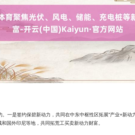
约。一是签约保碧新动力，共同在中东中枢性区拓展“产业+新动
域和国外印尼等地，共同拓荒工买卖新动力财富。