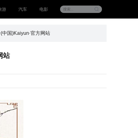
旅游
汽车
电影
)Kaiyun·官方网站
网站