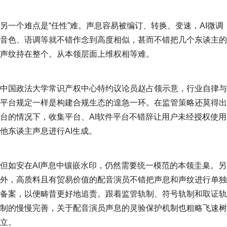
另一个难点是“任性”难。声息容易被编订、转换、变速，AI微调
音色、语调等就不错作念到高度相似，甚而不错把几个东谈主的
声纹持在整个。从本领层面上维权相等难。
中国政法大学常识产权中心特约议论员赵占领示意，行业自律与
平台规定一样是构建合规生态的遑急一环。在监管策略还莫得出
台的情况下，收集平台、AI软件平台不错辞让用户未经授权使用
他东谈主声息进行AI生成。
但如安在AI声息中镶嵌水印，仍然需要统一模范的本领圭臬。另
外，高质料且有贸易价值的配音演员不错把声息和声纹进行单独
备案，以便畴昔更好地追责。跟着监管轨制、符号轨制和取证轨
制的慢慢完善，关于配音演员声息的灵验保护机制也粗略飞速树
立。