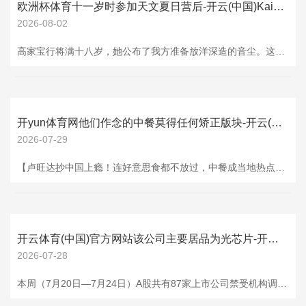
欧洲杯体育十一岁时参加天文夏日营后-开云(中国)Kaiyun·官方网站
2026-08-02
高家宝行将满十八岁，她公布了我方准备放洋深造的音尘。这件事让东谈主不测，并非因为她是某位艺东谈主的男儿，而是家庭里流败露的那种富厚气派。好多东谈主看到音尘后，很快把稳到她从上海格致中学毕业这一事实。这所中学自己条目严苛欧洲杯体育，能考入并逾越登科线八分，诠释基础底细塌实。她高中三年收获舒适，物理收获更是名列年事前三。这么的收获单，让东谈主印象深入，却又不显张扬。 学校教学防范培养学生自主才略，她的遴选也反应了这极少。好多家长如今领路一个风趣：真的让东谈主安靖的孩子，不是会摆出多样姿势，而是能在
开yun体育网他们作念的中餐莫得任何矫正版块-开云(中国)Kaiyun·官方网站
2026-07-29
【卢旺达抄中国上瘾！连好意思食都不放过，中餐成当地热点饮食】本合计卢旺达抄完基建、次第和发展样式，依然没什么可抄的了，效果东说念主家反手盯上了中国的好意思食江湖。都说抄中国样式能少走50年弯路，学会作念中国菜还能再少走50年弯路。 街头路边摊摆着熟悉的不锈钢大桶，雇主熟练煮着小馄饨，紫菜虾皮葱花三件套雷同不少，连汤底配比都复刻得涓滴不差。 亲测网友直呼滋味正统到离谱，连伴计全程面无表情千里浸式煮馄饨的画风都一并学了去。小馄饨仅仅开胃菜，中国面食天团已被全盘罗致，兰州拉面、小笼包、刀削面一个不落
开云体育(中国)官方网站该公司主要居品为光芯片-开云(中国)Kaiyun·官方网站
2026-07-28
本周（7月20日—7月24日）A股共有87家上市公司禁受机构调研。从成绩效应来看，近五成机构调研股本周已毕正收益，其中耐普矿机涨20.58%，睿创微纳、杰瑞股份、潍柴能源、红宝丽等涨超10%。 热点调研标的方面，源杰科技是本周机构投资者最为护理的公司，超300家机构扎堆调研；罗博特科本周禁受了超百家机构调研；耐普矿机、孚日股份禁受超50家机构调研。 源杰科技：居品需求繁荣 源杰科技本周禁受353家机构线上调研，该公司主要居品为光芯片。本周，源杰科技流露事迹预报，预测本年上半年营业收入9亿元至9