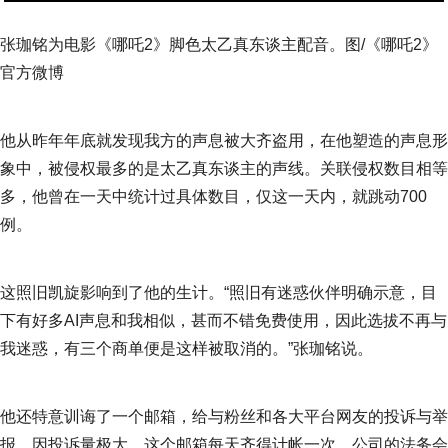
张珈铭为电影《哪吒2》脚色太乙真东谈主配音。图/《哪吒2》
官方微博
他从昨年年底就发现我方的声息被大齐盗用，在他塑造的声息形
象中，被侵权最多的是太乙真东谈主的声线。关联侵权数目相等
多，他曾在一天中统计过具体数目，仅这一天内，就跳动700
例。
这照旧凯旋影响到了他的生计。“照旧有迷惑伙伴明确示意，目
下有好多AI声息和我相似，甚而不错免费使用，因此选拔不再与
我迷惑，有三个商单便是这样被取消的。”张珈铭说。
他还特意训诲了一个邮箱，给与粉丝和各大平台网友的投诉与举
报，因投诉量极大，这个邮箱每天齐得计帐一次，公司的法务会