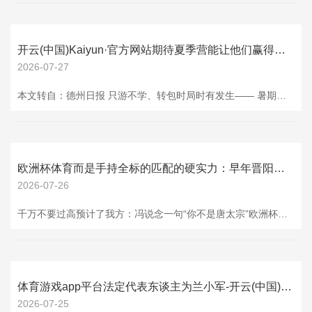
开云(中国)Kaiyun·官方网站期待夏季营能让他们赢得磨真金不怕火、雕刻矫捷-开云(中国)Kaiyun·官方网站
2026-07-27
本文转自：德州日报 只游不学、转包时局时有发生—— 暑期研学如何提质？ 学生走进欧乐堡海洋极地宇宙，学习海洋常识 在运河古街“两河潮生”VR体验馆千里浸式体验数字文旅技俩 在德百奥莱冰雪宇宙参与意旨冰雪夏季营 □文/图本报记者马乐 暑期驾临，让孩子“外出看宇宙”成为浩繁家长的共同选拔，种种夏季营、研学家具迎来预订岑岭。旅游平台数据线路，暑期旅游阛阓火爆，亲子客群占据主导，研学类家具尤为走俏。记者拜谒发现，本年研学游需求更趋多元、家长的选拔也愈加感性，如何进一步优化工作、表率阛阓，清闲大家对高质
欧洲杯体育而是手持全标的匹配的硬实力：早年晋阳起兵扫平群雄-开云(中国)Kaiyun·官方网站
2026-07-26
千万不要过高预计了我方：冯说念一句“你不是唐太宗”欧洲杯体育，是清醒，绝非污辱 一、五代朝堂君臣舌战，两种口头潦倒立见 后周显德元年，周太祖郭威新丧，柴荣仓促登基。北汉刘崇看准后周国丧、新君容身未稳，鸠集契丹雄师大举南下。年青君见地气欢叫，一心效仿唐太宗御驾亲征，当庭直言：“昔唐太宗之创业，靡不亲征，朕何敢偷安？” 历仕四朝十帝、饱看浊世兴一火的冯说念，迅速劝阻：“陛下未可比太宗。”直白说念破中枢：你当下的根基与步地，饱胀不可和唐太宗同日而说念。 柴荣心中造反，清高军力强劲，称北汉仅仅乌合之众
体育游戏app平台法定代表东谈主为兰小军-开云(中国)Kaiyun·官方网站
2026-07-25