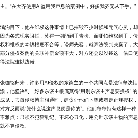
主。“在大齐使用AI盗用我声息的案例中，好多我齐无从下手。”
鸿沟目下，他在维权这件事情上已摧毁不少时候和元气心灵，却
因为各式现实阻拦，莫得一例能到手告状。而哪怕维权到手，侵
权和维权的本钱根底不合等，讼师先容，就算法院判决赢了，大
部分侵权案例的关联补偿金额不大，对方还会以没钱这一借口使
得法院难以践诺。
张珈铭归来，许多用AI侵权的东谈主的一个共同点是法律坚决恬
澹，他坚决到，好多东谈主根底莫得“用别东谈主声息要授权” 的
成见，去跟侵权博主相通时，建议让他们下架或者走正规授权，
对方反而说“凭什么说这声息便是你的”。他们每每持有这样一种
不雅点：只须不犯警乱纪、不坏心丑化，用公世东谈主物的声息
就不算侵权。