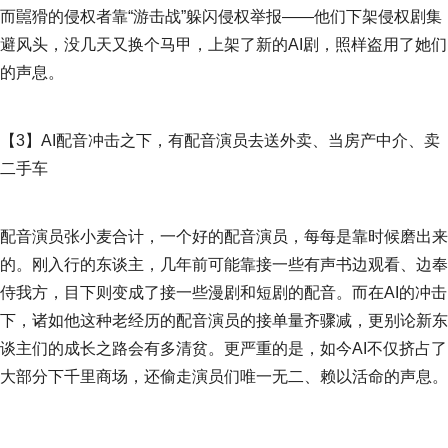
而嚚猾的侵权者靠“游击战”躲闪侵权举报——他们下架侵权剧集
避风头，没几天又换个马甲，上架了新的AI剧，照样盗用了她们
的声息。
【3】AI配音冲击之下，有配音演员去送外卖、当房产中介、卖
二手车
配音演员张小麦合计，一个好的配音演员，每每是靠时候磨出来
的。刚入行的东谈主，几年前可能靠接一些有声书边观看、边奉
侍我方，目下则变成了接一些漫剧和短剧的配音。而在AI的冲击
下，诸如他这种老经历的配音演员的接单量齐骤减，更别论新东
谈主们的成长之路会有多清贫。更严重的是，如今AI不仅挤占了
大部分下千里商场，还偷走演员们唯一无二、赖以活命的声息。