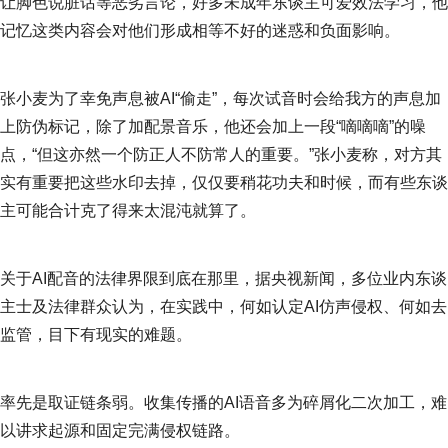
让脚色说脏话等恶劣言论，好多未成年东谈主可爱效法学习，他
记忆这类内容会对他们形成相等不好的迷惑和负面影响。
张小麦为了幸免声息被AI“偷走”，每次试音时会给我方的声息加
上防伪标记，除了加配景音乐，他还会加上一段“嘀嘀嘀”的噪
点，“但这亦然一个防正人不防常人的重要。”张小麦称，对方其
实有重要把这些水印去掉，仅仅要稍花功夫和时候，而有些东谈
主可能合计克了得来太混沌就算了。
关于AI配音的法律界限到底在那里，据央视新闻，多位业内东谈
主士及法律群众认为，在实践中，何如认定AI仿声侵权、何如去
监管，目下有现实的难题。
率先是取证链条弱。收集传播的AI语音多为碎屑化二次加工，难
以讲求起源和固定完满侵权链路。