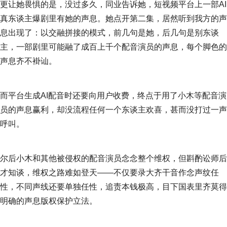
更让她畏惧的是，没过多久，同业告诉她，短视频平台上一部AI
真东谈主爆剧里有她的声息。她点开第二集，居然听到我方的声
息出现了：以交融拼接的模式，前几句是她，后几句是别东谈
主，一部剧里可能融了成百上千个配音演员的声息，每个脚色的
声息齐不褂讪。
而平台生成AI配音时还要向用户收费，终点于用了小木等配音演
员的声息赢利，却没流程任何一个东谈主欢喜，甚而没打过一声
呼叫。
尔后小木和其他被侵权的配音演员念念整个维权，但斟酌讼师后
才知谈，维权之路难如登天——不仅要录大齐干音作念声纹任
性，不同声线还要单独任性，追责本钱极高，目下国表里齐莫得
明确的声息版权保护立法。