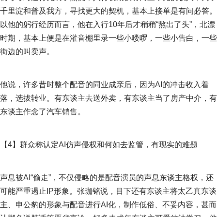
千里淀和普及我方，寻找更大的契机，基本上接单是有问必答。
以他的躬行经历而言，他在入行10年后才稍稍“熬出了头”，北漂
时期，基本上便是在灌音棚里录一些小喽啰，一些小告白，一些
街边的叫卖声。
他说，许多昔时整个配音的同业成亲后，因为AI的冲击收入着
落，选拔转业。有东谈主去送外卖，有东谈主当了房产中介，有
东谈主作念了汽车销售。
【4】群众称认定AI仿声侵权和何如去监管，有现实的难题
声息被AI“偷走”，不仅侵略的是配音演员的声息东谈主格权，还
可能严重遏止IP形象。张珈铭说，目下还有东谈主将太乙真东谈
主、申公豹的形象与配音进行AI化，制作低俗、不妥内容，甚而