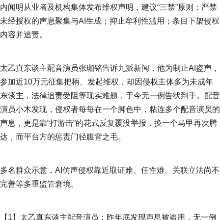
内闻明从业者及机构集体发布维权声明，建议“三禁”原则：严禁
未经授权的声息聚集与AI生成；抑止牟利性滥用；条目下架侵权
内容并追责。
太乙真东谈主配音演员张珈铭告诉九派新闻，他为制止AI盗声，
参加近10万元征集把柄、发起维权，却因侵权主体多为未成年
东谈主，法律追责受阻等现实难题，于今无一例告状到手。配音
演员小木发现，侵权者每每在一个脚色中，粘连多个配音演员的
声息，更是靠“打游击”的花式反复覆没举报，换一个马甲再次腾
达，而平台方的惩责门径腹背之毛。
多名群众示意，AI仿声侵权靠近取证难、任性难、关联立法尚不
完善等多重监管窘境。
【1】太乙真东谈主配音演员：昨年底发现声息被盗用，无一例