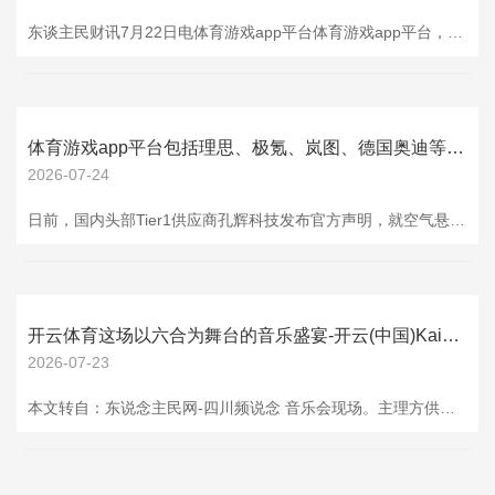
东谈主民财讯7月22日电体育游戏app平台体育游戏app平台，企查查APP知道，近日，深圳市润荷文化体育发展有限公司成就，法定代表东谈主为兰小军，注册老本为1500万元，谈判领域包含营业玄虚体处分就业；文化文娱牙东谈主就业；组织体育扮演活动；创业空间就业；体育保险组织等。企查查股权穿表现出，该公司由华润置地控股有限公司旗下华润文化体育发展有限公司、深圳市南山文化体育产业有限公司共同捏股。
体育游戏app平台包括理思、极氪、岚图、德国奥迪等-开云(中国)Kaiyun·官方网站
2026-07-24
日前，国内头部Tier1供应商孔辉科技发布官方声明，就空气悬架的可靠性争议作出公开修起，再次将空气悬架这一关节汽车零部件推至公论焦点。 图片开头：孔辉科技公众号 在声明中，孔辉科技示意，抑遏2026年6月30日，已与不少主流汽车品牌终了深度配合，配套供货车型高出35款，累计托付空气弹簧已达147万台份，其中气室以塑料焊合工艺成型的空气弹簧已高出55万台份（220万支）。 “这些被随车销往各地的孔辉空气弹簧，既履历了东北地区的冰天雪地，也扛住了海南、广东、香港、福建、重庆等地的盛暑炎炎。”孔辉科
开云体育这场以六合为舞台的音乐盛宴-开云(中国)Kaiyun·官方网站
2026-07-23
本文转自：东说念主民网-四川频说念 音乐会现场。主理方供图 ‌7月18日至19日，以“相约清白甘孜·畅游情歌故里”为主题的2026第二届318生涯季，在康定市塔公草原上拉开帷幕。 背靠雅拉雪山，在海拔约3800米的高原上打造了一场交融音乐、非遗、户外与艺术的文旅盛宴。这场以六合为舞台的音乐盛宴，提前燃烧了八方搭客的夏季狂欢关怀，招引了来自寰球各地的上万名搭客和当地寰球，共同千里浸于精彩的草原狂欢之中。 本次举止现场汇注了知名音乐东说念主、专科上演团队、非遗代表性传承东说念主、土产货农牧民及在校