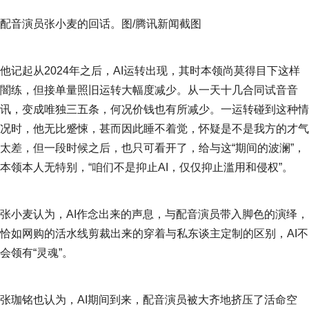
配音演员张小麦的回话。图/腾讯新闻截图
他记起从2024年之后，AI运转出现，其时本领尚莫得目下这样
闇练，但接单量照旧运转大幅度减少。从一天十几合同试音音
讯，变成唯独三五条，何况价钱也有所减少。一运转碰到这种情
况时，他无比蹙悚，甚而因此睡不着觉，怀疑是不是我方的才气
太差，但一段时候之后，也只可看开了，给与这“期间的波澜”，
本领本人无特别，“咱们不是抑止AI，仅仅抑止滥用和侵权”。
张小麦认为，AI作念出来的声息，与配音演员带入脚色的演绎，
恰如网购的活水线剪裁出来的穿着与私东谈主定制的区别，AI不
会领有“灵魂”。
张珈铭也认为，AI期间到来，配音演员被大齐地挤压了活命空