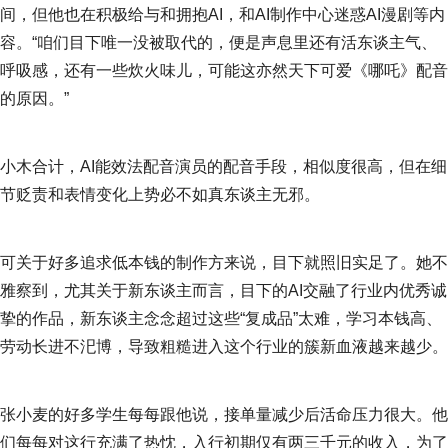
间，但他也在积极给与和拥抱AI，和AI制作中心迷惑AI漫剧等内
容。“咱们目下唯一没被取代的，便是声息里还有活东谈主气、
呼吸感，还有一些炊火味儿，可能这亦然天下可爱《哪吒》配音
的原因。”
小木合计，AI能效法配音演员的配音手段，相似度很高，但在细
节贬责和表情变化上势必不如真东谈主无邪。
可关于好多追求低本钱的制作方来说，目下就照旧实足了。她不
雅察到，尤其关于新东谈主而言，目下的AI交融了行业内优秀诚
挚的作品，新东谈主念念超过这些“复成品”太难，学习本钱高、
劳动长进不汜博，导致粗糙进入这个行业的簇新血液越来越少。
张小麦的好多学生每每跟他说，接单量减少后活命压力很大。他
们每每对这行充满了热忱，入行初期仅有两三千元的收入，为了