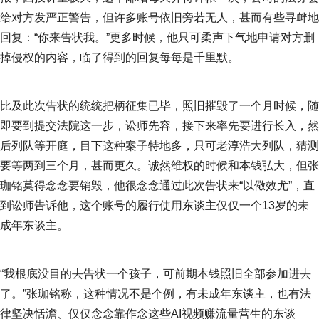
给对方发严正警告，但许多账号依旧旁若无人，甚而有些寻衅地
回复：“你来告状我。”更多时候，他只可柔声下气地申请对方删
掉侵权的内容，临了得到的回复每每是千里默。
比及此次告状的统统把柄征集已毕，照旧摧毁了一个月时候，随
即要到提交法院这一步，讼师先容，接下来率先要进行长入，然
后列队等开庭，目下这种案子特地多，只可老淳浩大列队，猜测
要等两到三个月，甚而更久。诚然维权的时候和本钱弘大，但张
珈铭莫得念念要销毁，他很念念通过此次告状来“以儆效尤”，直
到讼师告诉他，这个账号的履行使用东谈主仅仅一个13岁的未
成年东谈主。
“我根底没目的去告状一个孩子，可前期本钱照旧全部参加进去
了。”张珈铭称，这种情况不是个例，有未成年东谈主，也有法
律坚决恬澹、仅仅念念靠作念这些AI视频赚流量营生的东谈