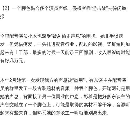
【2】一个脚色黏合多个演员声线，侵权者靠“游击战”去躲闪举
报
全职配音演员小木也深受“被AI偷走声息”的困扰。她非半谈落
发，但凭借疼爱，一头扎进配音行业，配过的影视、竖屏短剧加
起来有上千部，最多的时候一天能录三四部剧，收入最岑岭时能
有好几万元。
本年2月她第一次发现我方的声息被“盗用”，有东谈主在配音演
员的群里发了一段古装题材的音频：并吞个脚色，开端两句是用
她的声息，背面接了另一位同业的声息，彰着是把好多东谈主的
声息交融在了一个脚色上，可能是取得的素材不够干净，音源听
起来有些失真，但熟悉她的东谈主一听就能别离出来。