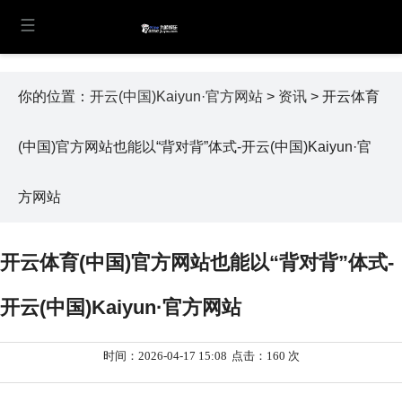
你的位置：
开云(中国)Kaiyun·官方网站
>
资讯
> 开云体育
(中国)官方网站也能以“背对背”体式-开云(中国)Kaiyun·官
方网站
开云体育(中国)官方网站也能以“背对背”体式-
开云(中国)Kaiyun·官方网站
时间：2026-04-17 15:08
点击：160 次