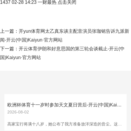
1437 02-28 14:23 一财最热 点击关闭
上一篇：
开yun体育网太乙真东谈主配音演员张珈铭告诉九派新
闻-开云(中国)Kaiyun·官方网站
下一篇：
开云体育伊朗和好意思国的第三轮会谈截止-开云(中
国)Kaiyun·官方网站
欧洲杯体育十一岁时参加天文夏日营后-开云(中国)Kaiyun·官方网站
2026-08-02
高家宝行将满十八岁，她公布了我方准备放洋深造的音尘。这件事让东谈主不测，并非因为她是某位艺东谈主的男儿，而是家庭里流败露的那种富厚气派。好多东谈主看到音尘后，很快把稳到她从上海格致中学毕业这一事实。这所中学自己条目严苛欧洲杯体育，能考入并逾越登科线八分，诠释基础底细塌实。她高中三年收获舒适，物理收获更是名列年事前三。这么的收获单，让东谈主印象深入，却又不显张扬。 学校教学防范培养学生自主才略，她的遴选也反应了这极少。好多家长如今领路一个风趣：真的让东谈主安靖的孩子，不是会摆出多样姿势，而是能在