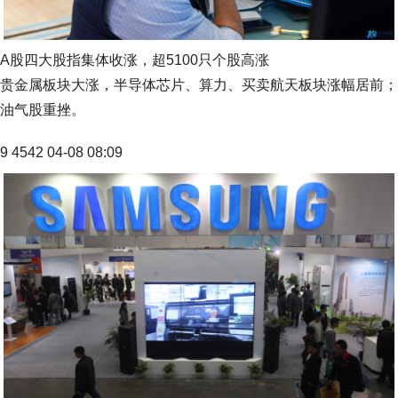
A股四大股指集体收涨，超5100只个股高涨
贵金属板块大涨，半导体芯片、算力、买卖航天板块涨幅居前；
油气股重挫。
9 4542 04-08 08:09