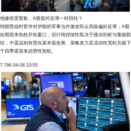
地缘惊雷暂歇，A股面对反弹一经回转？
特朗普临时暂停对伊朗的军事当作激发民众风险偏好反弹，A股
短期迎来热枕开拓窗口，但行情捏续性取决于接洽剖析与量能联
结，中遥远则有望在基本面改善、策略发力及流动性宽松共振下
于四季度迎来趋势性契机。
7 786 04-08 10:55